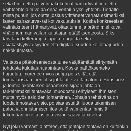
sekä hinta että palvelunäkökulmat hämärtyvät niin, että
vaihtoehtoja ei voida enää vertailla yksi yhteen. Tiedätte
mistä puhun, jos olette joskus yrittäneet verrata esimerkiksi
lasten sairasturva- tai kotivakuutuksia. Koska konkreettiset
valintakriteerit hämärtyvät, ottaa tunne ja brändimielikuva
yhä enemmän vallan kuluttajan päätöksenteosta. Siksi
tarvitaan ketterämpiä tapoja reagoida sekä
asiakastyytyväisyyden että digitaalisuuden kellotaajuuden
näkökulmasta.
Valtaosa päätöksenteosta tulee vääjäämättä siirtymään
johdosta kuluttajarajapintaan. Koska päätöksenteko
hajautuu, murenee myös pohja pois siltä, että
toimialaosaaminen olisi johtajalle välttämätöntä. Substanssi-
ja toimialakohtaisen osaamisen sijaan johtajan
tärkeimmäksi tehtäväksi muodostuu erityisesti ihmisten
mutta myös asioiden johtaminen. Johtajan tehtävänä on
luoda innostava visio, poistaa esteitä, luoda tekemisen
paloa ja onnistumisen iloa sekä valmentaa ihmisiä
tekemään oikeita asioita vision saavuttamiseksi.
Nyt joku varmasti ajattelee, että johtajan tehtävä on kuitenkin