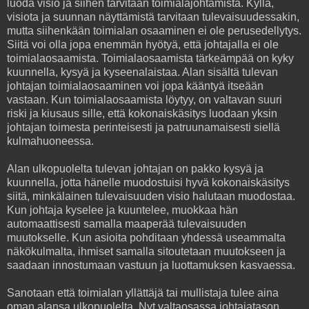
luoda visio ja siihen tarvitaan toimialajohtamista. Kyllä,
visiota ja suunnan näyttämistä tarvitaan tulevaisuudessakin,
mutta siihenkään toimialan osaaminen ei ole perusedellytys.
Siitä voi olla jopa enemmän hyötyä, että johtajalla ei ole
toimialaosaamista. Toimialaosaamista tärkeämpää on kyky
kuunnella, kysyä ja kyseenalaistaa. Alan sisältä tulevan
johtajan toimialaosaaminen voi jopa kääntyä itseään
vastaan. Kun toimialaosaamista löytyy, on valtavan suuri
riski ja kiusaus sille, että kokonaiskäsitys luodaan yksin
johtajan toimesta perinteisesti ja patruunamaisesti siellä
kulmahuoneessa.
Alan ulkopuolelta tulevan johtajan on pakko kysyä ja
kuunnella, jotta hänelle muodostuisi hyvä kokonaiskäsitys
siitä, minkälainen tulevaisuuden visio halutaan muodostaa.
Kun johtaja kyselee ja kuuntelee, muokkaa hän
automaattisesti samalla maaperää tulevaisuuden
muutokselle. Kun asioita pohditaan yhdessä useammalta
näkökulmalta, ihmiset samalla sitoutetaan muutokseen ja
saadaan innostumaan vastuun ja luottamuksen kasvaessa.
Sanotaan että toimialan yllättäjä tai mullistaja tulee aina
oman alansa ulkopuolelta. Nyt valtaosassa johtajatason