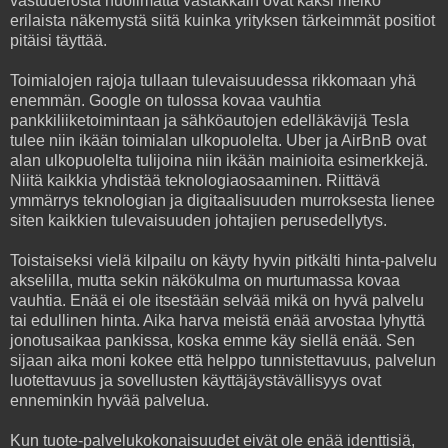
vastuuerosta huolimatta vastakkain ovat kaksi melko
erilaista näkemystä siitä kuinka yrityksen tärkeimmät positiot
pitäisi täyttää.
Toimialojen rajoja tullaan tulevaisuudessa rikkomaan yhä
enemmän. Google on tulossa kovaa vauhtia
pankkiliiketoimintaan ja sähköautojen edelläkävijä Tesla
tulee niin ikään toimialan ulkopuolelta. Uber ja AirBnB ovat
alan ulkopuolelta tulijoina niin ikään mainioita esimerkkejä.
Niitä kaikkia yhdistää teknologiaosaaminen. Riittävä
ymmärrys teknologian ja digitaalisuuden murroksesta lienee
siten kaikkien tulevaisuuden johtajien perusedellytys.
Toistaiseksi vielä kilpailu on käyty hyvin pitkälti hinta-palvelu
akselilla, mutta sekin näkökulma on murtumassa kovaa
vauhtia. Enää ei ole itsestään selvää mikä on hyvä palvelu
tai edullinen hinta. Aika harva meistä enää arvostaa lyhyttä
jonotusaikaa pankissa, koska emme käy siellä enää. Sen
sijaan aika moni kokee että helppo tunnistettavuus, palvelun
luotettavuus ja sovellusten käyttäjäystävällisyys ovat
enneminkin hyvää palvelua.
Kun tuote-palvelukokonaisuudet eivät ole enää identtisiä,