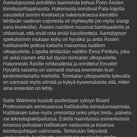
Aamulypsyssä pohdittiin taannoista kohua Porin Ässien
toimitusjohtajahausta. Hakemusta koristivat Pata-logolla
varustetut sonnin kivekset ja hakemuksessa kerrottiin
tehtävän vaativan cojonesta eli röyhkeyttä (on myös slangi
sana kiveksille). Ässien naisfanit nousivat barrikaadeille ja
uhkasivat, että eivät osta enää kausikortteja. Aamulypsyn
spekuloinnin mukaan kohu oli hyväksi ja antoi Ässien
hallitukselle potkua katsella maisemaa laatikon
ulkopuolelta. Lopulta tehtävään valittiin Eeva Perttula, joka
oli sekä nainen että tuli täysin toimialan ulkopuolelta.
Hatunnosto Ässille rohkeudesta ja onnittelut Eevalle!
Hyvällä naisella on varmasti munaa enemmän kuin
keskinkertaisella miehellä. Toimialan ulkopuolelta tulevalla
on varmasti myös silmää ja kykyä kyseenalaista sitä, miten
aina ennenkin on tehty.
Nalle Wahlroos kuulutti puolestaan syksyn Board
Professionals seminaarissa hallituksilta toimialaosaamista.
Hallituksen tulee myös ymmärtää onko yritys hinta-, palvelu-
vai teknologiakilpailussa. Edellä mainituissa esimerkeissä
toisessa puhutaan hallituksen vastuusta ja toisessa
toimitusjohtajan valinnasta. Tehtävään liittyvästä