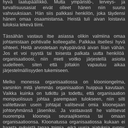
hyvä laatupäällikkö. Mutta ympäristö-, terveys- ja
turvallisuusasiat eivät olleet hänen niin suuria
vahvuuksiaan. Hän siis palkkasi henkilön, joka täydensi
hänen omaa osaamistansa. Heistä tuli aivan loistavia
tuloksia tekevä tiimi.
Tässähän vastaus itse asiassa olikin valmiina omaa
johtamistaan pohtivalle kolleegalle. Palkkaa itsellesi hyvä
sihteeri. Heitä arvostetaan nykypäivänä aivan liian vähän.
Jos et voi syystä tai toisesta palkata uutta henkilöä
organisaatioosi, niin mieti voitko järjestellä asioita
uudelleen, siten että joltakin vapautuu aikaa
järjestelmällisyyden tukemiseen.
Melko monessa organisaatiossa on klooniongelma,
varsinkin mitä ylemmäs organisaation huippua kavutaan.
Vaikka kuinka on tutkittu ja todettu, että organisaation
monipuolisuus johtaa parempaan tulokseen, niin silti
valitettavan usein johtajat valitsevat omia kloonejaan
johtoryhmänsä jäseniksi. Ja vastaavasti he valitsevat
nuorempia klooneja seuraajiksensa tai omaan
organisaatioonsa. Kloonatussa organisaatiossa kukaan ei
haasta nykyistä tapaa toimia, eikä uusia ajatuksia synny.