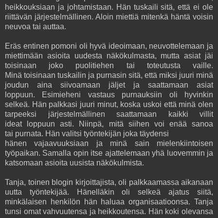
heikkouksiaan ja johtamistaan. Hän tuskaili sitä, että ei ole
riittävän järjestelmällinen. Aloin miettiä mitenkä häntä voisin
neuvoa tai auttaa.
Eräs entinen pomoni oli hyvä ideoimaan, neuvottelemaan ja
miettimään asioita uudesta näkökulmasta, mutta asiat jäi
toisinaan joko puolitiehen tai toteutusta vaille.
Minä toisinaan tuskailin ja purnasin sitä, että miksi juuri minä
joudun aina siivoamaan jäljet ja saattamaan asiat
loppuun. Esimieheni vastaus purnauksiin oli hyvinkin
selkeä. Hän palkkasi juuri minut, koska uskoi että minä olen
tarpeeksi järjestelmällinen saattamaan kaikki villit
ideat loppuun asti. Niinpä, mitä siihen voi enää sanoa
tai purnata. Hän valitsi työntekijän joka täydensi
hänen vajaavuuksiaan ja minä sain mielenkiintoisen
työpaikan. Samalla opin itse ajattelemaan yhä luovemmin ja
katsomaan asioita uusista näkökulmista.
Tanja, toinen blogin kirjoittajista, oli palkkaamassa aikanaan
uutta työntekijää. Hänelläkin oli selkeä ajatus siitä,
minkälaisen henkilön hän haluaa organisaatioonsa. Tanja
tunsi omat vahvuutensa ja heikkoutensa. Hän koki olevansa