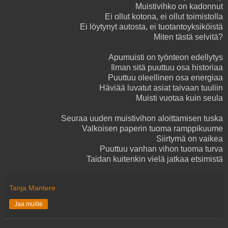
Muistivihko on kadonnut
Ei ollut kotona, ei ollut toimistolla
Ei löytynyt autosta, ei tuotantoyksiköistä
Miten tästä selvitä?
Apumuisti on työnteon edellytys
Ilman sitä puuttuu osa historiaa
Puuttuu oleellinen osa energiaa
Häviää luvatut asiat taivaan tuuliin
Muisti vuotaa kuin seula
Seuraa uuden muistivihon aloittamisen tuska
Valkoisen paperin tuoma ramppikuume
Siirtymä on vaikea
Puuttuu vanhan vihon tuoma turva
Taidan kuitenkin vielä jatkaa etsimistä
Tanja Mantere
Jaa muille