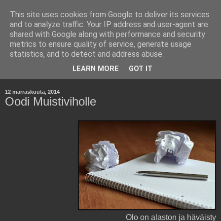
This site uses cookies from Google to deliver its services
Kara Kuumana -
and to analyze traffic. Your IP address and user-agent are
shared with Google along with performance and security
Johtamisen Jyväsiä
metrics to ensure quality of service, generate usage
statistics, and to detect and address abuse.
Havaintoja työelämästä ja yritysmaailmasta.
LEARN MORE
GOT IT
12 marraskuuta, 2014
Oodi Muistiviholle
Olo on alaston ja häväisty