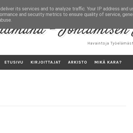
eliver its services and to analyze traffic. Your IP address and 
ormance and security metrics to ensure quality of service, gen
abuse.
uumana - Johtamisen 
Havaintoja Työelämäst
ETUSIVU
KIRJOITTAJAT
ARKISTO
MIKÄ KARA?