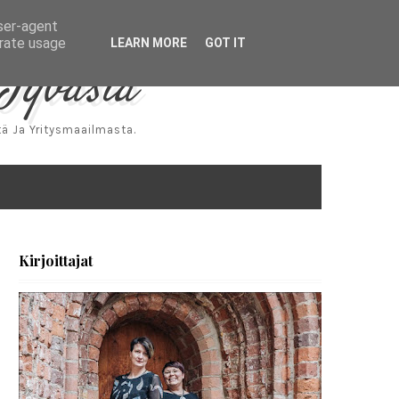
user-agent
erate usage
LEARN MORE
GOT IT
Jyväsiä
ä Ja Yritysmaailmasta.
Kirjoittajat