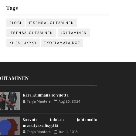
Tags
BLOGI
ITSENSÄ JOHTAMINEN
ITSENSÄJOHTAMINEN
JOHTAMINEN
KILPAILUKYKY
TYÖELÄMÄTAIDOT
OHTAMINEN
Kara Kuumana 10 vuotta
Tanja Mantere
Aug 25, 2024
Saavuta tuloksia johtamalla
merkityksellisyyttä
Tanja Mantere
Jun 11, 2018