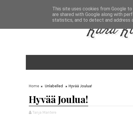
Aug 8, 2026
This site uses cookies from Google to d
are shared with Google along with perf
statistics, and to detect and address 
Kara K
Home
Unlabelled
Hyvää Joulua!
Hyvää Joulua!
Tanja Mantere