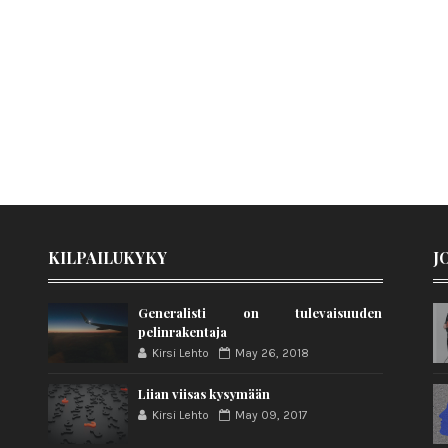
KILPAILUKYKY
J
Generalisti on tulevaisuuden
pelinrakentaja
Kirsi Lehto
May 26, 2018
Liian viisas kysymään
Kirsi Lehto
May 09, 2017