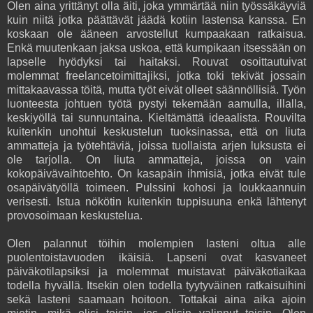
Olen aina yrittänyt olla äiti, joka ymmärtää niin työssäkäyviä
kuin niitä jotka päättävät jäädä kotiin lastensa kanssa. En
koskaan ole ääneen arvostellut kumpaakaan ratkaisua.
Enkä muutenkaan jaksa uskoa, että kumpikaan itsessään on
lapselle hyödyksi tai haitaksi. Rouvat osoittautuivat
molemmat freelancetoimittajiksi, jotka toki tekivät jossain
mittakaavassa töitä, mutta työt eivät olleet säännöllisiä. Työn
luonteesta johtuen työtä pystyi tekemään aamulla, illalla,
keskiyöllä tai sunnuntaina. Kieltämättä ideaalista. Rouvilta
kuitenkin unohtui keskustelun tuoksinassa, että on liuta
ammatteja ja työtehtäviä, joissa tuollaista arjen luksusta ei
ole tarjolla. On liuta ammatteja, joissa on vain
kokopäivävaihtoehto. On kasapäin ihmisiä, jotka eivät tule
osapäivätyöllä toimeen. Pulssini kohosi ja loukkaannuin
verisesti. Istua nökötin kuitenkin tuppisuuna enkä lähtenyt
provosoimaan keskustelua.
Olen palannut töihin molempien lasteni oltua alle
puolentoistavuoden ikäisiä. Lapseni ovat kasvaneet
päiväkotilapsiksi ja molemmat muistavat päiväkotiaikaa
todella hyvällä. Itsekin olen todella tyytyväinen ratkaisuihini
sekä lasteni saamaan hoitoon. Tottakai aina aika ajoin