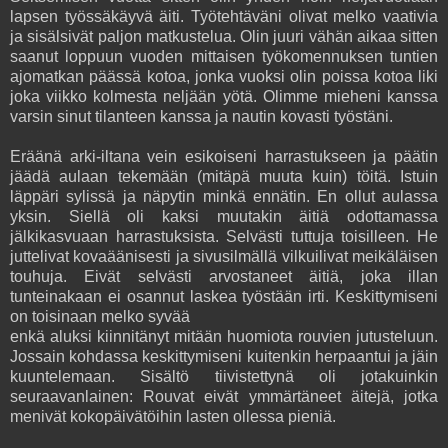
lapsen työssäkäyvä äiti. Työtehtäväni olivat melko vaativia
ja sisälsivät paljon matkustelua. Olin juuri vähän aikaa sitten
saanut loppuun vuoden mittaisen työkomennuksen tuntien
ajomatkan päässä kotoa, jonka vuoksi olin poissa kotoa liki
joka viikko kolmesta neljään yötä. Olimme mieheni kanssa
varsin sinut tilanteen kanssa ja nautin kovasti työstäni.
Eräänä arki-iltana vein esikoiseni harrastukseen ja päätin
jäädä aulaan tekemään (mitäpä muuta kuin) töitä. Istuin
läppäri sylissä ja näpytin minkä ennätin. En ollut aulassa
yksin.
Siellä oli kaksi muutakin äitiä odottamassa
jälkikasvuaan harrastuksista. Selvästi tuttuja toisilleen. He
juttelivat kovaäänisesti ja sivusilmällä vilkuilivat meikäläisen
touhuja. Eivät selvästi arvostaneet äitiä, joka illan
tunteinakaan ei osannut laskea työstään irti. Keskittymiseni
on toisinaan melko syvää
enkä aluksi kiinnitänyt mitään huomiota rouvien jutusteluun.
Jossain kohdassa keskittymiseni kuitenkin herpaantui ja jäin
kuuntelemaan. Sisältö tiivistettynä oli jotakuinkin
seuraavanlainen: Rouvat eivät ymmärtäneet äitejä, jotka
menivät kokopäivätöihin lasten ollessa pieniä.