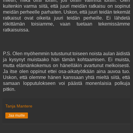
mietin, mikä olisi toisin, jos olisin valinnut toisin. Olen
kuitenkin varma siitä, että juuri meidän ratkaisu on sopinut
meidän perheelle parhaiten. Uskon, että juuri teidän tekemät
ratkaisut ovat oikeita juuri teidän perheille. Ei lähdetä
rökittämän toisiamme, vaan tuetaan tekemissämme
ratkaisuissa.
P.S. Olen myöhemmin tutustunut toiseen noista aulan äidistä
ja kysynyt muistaako hän tämän kohtaamisen. Ei muista,
mutta elämänkokemus on hänelläkin avartunut melkoisesti.
Ja itse olen oppinut ettei osa-aikatyötkään aina auvoa tuo.
Uskon, että olemme hänen kanssaan yhtä mieltä siitä, että
samaan lopputulokseen voi päästä monenlaisia polkuja
pitkin.
Tanja Mantere
Jaa muille