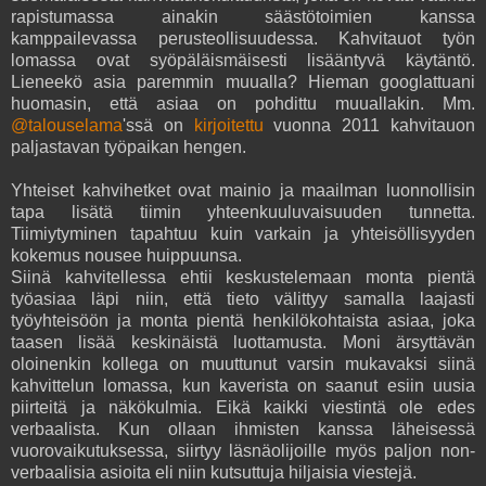
rapistumassa ainakin säästötoimien kanssa
kamppailevassa perusteollisuudessa. Kahvitauot työn
lomassa ovat syöpäläismäisesti lisääntyvä käytäntö.
Lieneekö asia paremmin muualla? Hieman googlattuani
huomasin, että asiaa on pohdittu muuallakin. Mm.
@talouselama
'ssä on
kirjoitettu
vuonna 2011 kahvitauon
paljastavan työpaikan hengen.
Yhteiset kahvihetket ovat mainio ja maailman luonnollisin
tapa lisätä tiimin
yhteenkuuluvaisuuden tunnetta.
Tiimiytyminen tapahtuu kuin varkain ja yhteisöllisyyden
kokemus nousee huippuunsa.
Siinä kahvitellessa ehtii keskustelemaan monta pientä
työasiaa läpi niin, että tieto välittyy samalla laajasti
työyhteisöön ja monta pientä henkilökohtaista asiaa, joka
taasen lisää keskinäistä luottamusta. Moni ärsyttävän
oloinenkin kollega on muuttunut varsin mukavaksi siinä
kahvittelun lomassa, kun kaverista on saanut esiin uusia
piirteitä ja näkökulmia. Eikä kaikki viestintä ole edes
verbaalista. Kun ollaan ihmisten kanssa läheisessä
vuorovaikutuksessa, siirtyy läsnäolijoille myös paljon non-
verbaalisia asioita eli niin kutsuttuja hiljaisia viestejä.