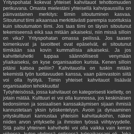
Yrityspohatat kokevat yhteiset kahvitauot tehottomuuden
perikuvana. Omasta mielestäni yhteisellä kahvipaussilla on
päinvastainen merkitys: tiimin sitoutuminen kasvaa.
Sitoutunut tiimi aikaansaa merkittävästi parempia suorituksia
kuin sitoutumaton tiimi. Jos taas tiimi on täysin sitoutunut
tekemiseensä eikä saa mitään aikaiseksi, niin missä silloin
on vika? Yrityspohatan omassa peilissä. Jos taasen
toimenkuvat ja tavoitteet ovat epäselvät, ei sitoutunut
tiimikään saa kovin kummallisia aikaiseksi. Ja jos
kahvitteluhetki tuppaa säännöllisesti venymään
yliaikaiseksi, on kyse organisaation kurista. Kenen silloin
pitäisi katsoa peiliin? Kahvitauolla on tuskin mitään
tekemistä työn tuottavuuden kanssa, vaan päinvastoin siitä
voi olla hyötyä. Tiimin yhteiset kahvitauot lisäävät
organisaation tehokkuutta!
Työyhteisössä, jossa kahvitauot on kategorisesti kielletty, on
jotain mätää. Kulttuuri ei voi olla kunnossa, jos keskinäisen
tiedonsiirron ja sosiaalisen kanssakäymisen sijaan ihmisiä
kannustetaan yksin työskentelyyn. Avoin ja dynaaminen
yrityskulttuuri kannustaa yhteisiin kahvitaukoihin, näkee
niiden arvon yritykselle ja ihmisten työssä viihtyvyydelle.
Sitä paitsi yhteinen kahvihetki voi olla vaikka vain kerran
viikossa, kuten yhdessä entisessä työpaikassani oli. Joka