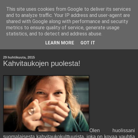
This site uses cookies from Google to deliver its services
Kara Kuumana -
and to analyze traffic. Your IP address and user-agent are
shared with Google along with performance and security
Johtamisen Jyväsiä
metrics to ensure quality of service, generate usage
statistics, and to detect and address abuse.
Havaintoja työelämästä ja yritysmaailmasta.
LEARN MORE
GOT IT
29 huhtikuuta, 2015
Kahvitaukojen puolesta!
Olen huolissani
suomalaisesta kahvitaukokulttuurista, joka on kovaa vauhtia