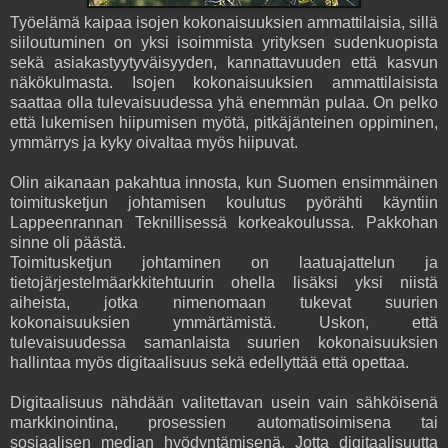
Työelämä kaipaa isojen kokonaisuuksien ammattilaisia, sillä
siiloutuminen on yksi isoimmista yrityksen sudenkuopista
sekä asiakastyytyväisyyden, kannattavuuden että kasvun
näkökulmasta. Isojen kokonaisuuksien ammattilaisista
saattaa olla tulevaisuudessa yhä enemmän pulaa. On pelko
että lukemisen hiipumisen myötä, pitkäjänteinen oppiminen,
ymmärrys ja kyky oivaltaa myös hiipuvat.
Olin aikanaan pakahtua innosta, kun Suomen ensimmäinen
toimitusketjun johtamisen koulutus pyörähti käyntiin
Lappeenrannan Teknillisessä korkeakoulussa. Pakkohan
sinne oli päästä.
Toimitusketjun johtaminen on laatuajattelun ja
tietojärjestelmäarkkitehtuurin ohella lisäksi yksi niistä
aiheista, jotka nimenomaan tukevat suurien
kokonaisuuksien ymmärtämistä. Uskon, että
tulevaisuudessa samanlaista suurien kokonaisuuksien
hallintaa myös digitaalisuus sekä edellyttää että opettaa.
Digitaalisuus nähdään valitettavan usein vain sähköisenä
markkinointina, prosessien automatisoimisena tai
sosiaalisen median hyödyntämisenä. Jotta digitaalisuutta