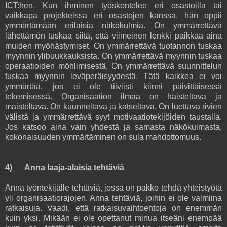
ICT:hen. Kun ihminen työskentelee eri osastoilla tai
vaikkapa projekteissa eri osastojen kanssa, hän oppii
ymmärtämään erilaisia näkökulmia. On ymmärrettävä
lähettämön tuskaa siitä, että viimeinen lenkki paikkaa aina
muiden myöhästymiset. On ymmärrettävä tuotannon tuskaa
myynnin ylibuukkauksista. On ymmärrettävä myynnin tuskaa
operaatioiden möhlimisestä. On ymmärrettävä suunnittelun
tuskaa myynnin leväperäisyydestä. Tätä kaikkea ei voi
ymmärtää, jos ei ole tiiviisti kiinni päivittäisessä
tekemisessä. Organisaation ilmaa on haisteltava ja
maisteltava. On kuunneltava ja katseltava. On luettava rivien
välistä ja ymmärrettävä syyt motivaatiotekijöiden taustalla.
Jos katsoo aina vain yhdestä ja samasta näkökulmasta,
kokonaisuuden ymmärtäminen on sula mahdottomuus.
4) Anna laaja-alaisia tehtäviä
Anna työntekijälle tehtäviä, jossa on pakko tehdä yhteistyötä
yli organisaatiorajojen. Anna tehtäviä, joihin ei ole valmiina
ratkaisuja. Vaadi, että ratkaisuvaihtoehtoja on enemmän
kuin yksi. Mikään ei ole opettanut minua itseäni enempää