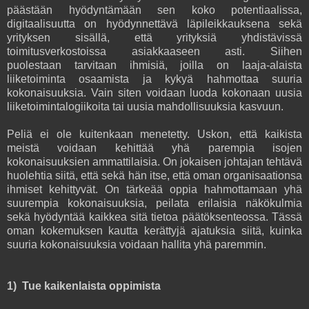
päästään hyödyntämään sen koko potentiaalissa,
digitaalisuutta on hyödynnettävä läpileikkauksena sekä
yrityksen sisällä, että yrityksiä yhdistävissä
toimitusverkostoissa asiakkaaseen asti. Siihen
puolestaan tarvitaan ihmisiä, joilla on laaja-alaista
liiketoiminta osaamista ja kykyä hahmottaa suuria
kokonaisuuksia. Vain siten voidaan luoda kokonaan uusia
liiketoimintalogiikoita tai uusia mahdollisuuksia kasvuun.
Peliä ei ole kuitenkaan menetetty. Uskon, että kaikista
meistä voidaan kehittää yhä parempia isojen
kokonaisuuksien ammattilaisia. On jokaisen johtajan tehtävä
huolehtia siitä, että sekä hän itse, että oman organisaationsa
ihmiset kehittyvät. On tärkeää oppia hahmottamaan yhä
suurempia kokonaisuuksia, peilata erilaisia näkökulmia
sekä hyödyntää kaikkea sitä tietoa päätöksenteossa. Tässä
oman kokemuksen kautta kerättyjä ajatuksia siitä, kuinka
suuria kokonaisuuksia voidaan hallita yhä paremmin.
1) Tue kaikenlaista oppimista