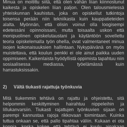
Minua on moitittu siitä, että olen vähän liian kiinnostunut
kaikesta ja opiskelen liian paljon. Olen talousmielessä
yhteiskunnan kauhistus, joka on opiskellut tutkintoja
toisensa perään niin tekniikasta kuin kauppatieteiden
alalta. Myönnän, että olisin voinut olla loogisempi
edetessäni opinnoissani, mutta toisaalta uskon että
monipuolinen opiskelutaustani ja käytäntöön sovellettu
teoria opiskelemalla työn ohella, ovat valmentaneet minua
isojen kokonaisuuksien hallintaan. Nykypäivänä on myös
muistettava, että koulun penkki ei ole ainut paikka uuden
oppimiseen. Kaikenlaista hyödyllistä oppimista tapahtuu niin
sosiaalisessa mediassa, työelämässä kuin
harrastuksissakin.
2) Vältä tiukasti rajattuja työnkuvia
Mitä tiukemmin tehtävä on rajattu ja ohjeistettu, sitä
helpommin keskittyminen hairahtuu nippeleihin ja
lillukanvarsiin. Tiukasti rajattujen työnkuvien sijaan on
parempi kannustaa rajoja rikkovaan toimintaan. Kuinka
tuttua onkaan se, että pallo tipahtaa väliin. Kukaan ei ota
koppia, koska kokee että tehtävä ei kuulu ainakaan