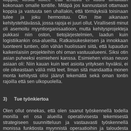
kokonaan omalle tontille. Mitäpä jos kannustaisit ottamaan
koppia ja vastuuta sen uhallakin, että törmäyksiä toisinaan
tulee ja joku hermostuu. Olin itse aikanaan
kehitystehtävässä, jossa rajoja ei juuri ollut. Virallisesti minut
oli asemoitu myyntiorganisaatioon, mutta kehitysprojekteja
pukkasi niin oston, tietojärjestelmien, laadun kuin
logistiikankin osa-alueilta. Ratkaisukeskeisen ja innokkaan
luonteeni tuntien, olin vähän huolissani siitä, että lupaudun
kaikenlaisiin projekteihin ohi oman vastuualueeni. Siksi otin
asian puheeksi esimieheni kanssa. Esimiehen viisas neuvo
asiaan oli: Niin kauan kuin teet asioita yrityksen hyväksi, ei
ole oikeastaan väliä mitä teet. Ilman sitä mandaattia monen
monta kehitystä olisi jäänyt tekemättä sekä oman tontin
rajoilla että sen ulkopuolella.
3) Tue työnkiertoa
Olen ollut onnekas, että olen saanut työskennellä todella
monilla eri osa alueilla operatiivisesta tekemisestä
strategiseen suunnitteluun ja vastaavasti työskennellä
monissa funktiosta myynnistä operaatioihin ja taloudesta