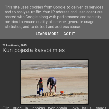
This site uses cookies from Google to deliver its services
Kara Kuumana -
and to analyze traffic. Your IP address and user-agent are
shared with Google along with performance and security
Johtamisen Jyväsiä
metrics to ensure quality of service, generate usage
statistics, and to detect and address abuse.
Havaintoja työelämästä ja yritysmaailmasta.
LEARN MORE
GOT IT
29 kesäkuuta, 2015
Kun pojasta kasvoi mies
Olin nuori ja innokas työnjohtaja, joka halusi saada