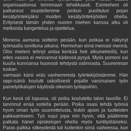
organisaationsa toimimaan tehokkaasti. Esimieheni oli
palkannut osastollemme jonkun puolitutun pojan
kesätyöntekijäksi muiden kesätyöntekijöiden ohella.
Erityisesti tämän yhden nuoren miehen kanssa alku oli
melkoista kangertelua ja opettelua.
Monena aamuna soittelin perään, kun poikaa ei näkynyt
työmaalla sovittuna aikana. Hermohan siinä meinasi mennä.
Olisi mieleni tehnyt antaa kenkää heti alkumetreillä, kun
edes vasara ei meinannut kädessä pysyä. Myös pomoni sai
kuulla kunniansa huonosti tehdystä valinnasta. Suuremman
tuskan
varmaan kärsi eräs vanhemmista työntekijöistämme. Hän
oppi-isänä koulutti uskollisesti pojalle varsinaisen työn
painetyökalujen käytöstä oikeisiin työtapoihin.
Kun kesä oli lopussa, oli poika koulutettu talon tavoille. Ei
tarvinnut enää soitella perään. Poika osasi tehdä työnsä
hyvin oman työn suunnittelusta, trukin ajoon ja tuotteiden
pakkaamiseen. Työ sujui jopa niin hyvin, että päätimme
palkata hänet opiskelujen ohella myös tuntityöläiseksi.
Paras palkka sitkeydestä tuli kuitenkin siinä vaiheessa, kun