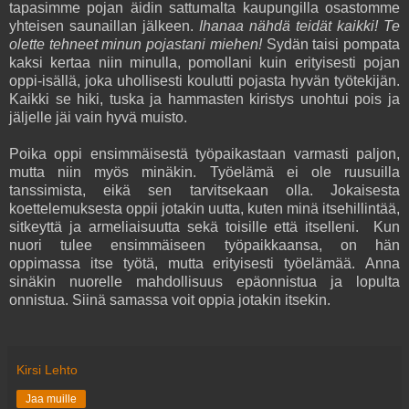
tapasimme pojan äidin sattumalta kaupungilla osastomme
yhteisen saunaillan jälkeen.
Ihanaa nähdä teidät kaikki! Te
olette tehneet minun pojastani miehen!
Sydän taisi pompata
kaksi kertaa niin minulla, pomollani kuin erityisesti pojan
oppi-isällä, joka uhollisesti koulutti pojasta hyvän työtekijän.
Kaikki se hiki, tuska ja hammasten kiristys unohtui pois ja
jäljelle jäi vain hyvä muisto.
Poika oppi ensimmäisestä työpaikastaan varmasti paljon,
mutta niin myös minäkin. Työelämä ei ole ruusuilla
tanssimista, eikä sen tarvitsekaan olla. Jokaisesta
koettelemuksesta oppii jotakin uutta, kuten minä itsehillintää,
sitkeyttä ja armeliaisuutta sekä toisille että itselleni. Kun
nuori tulee ensimmäiseen työpaikkaansa, on hän
oppimassa itse työtä, mutta erityisesti työelämää. Anna
sinäkin nuorelle mahdollisuus epäonnistua ja lopulta
onnistua. Siinä samassa voit oppia jotakin itsekin.
Kirsi Lehto
Jaa muille