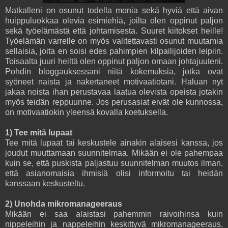
Matkalleni on osunut todella monia sekä hyviä että aivan
huippuluokkaa olevia esimiehiä, joilta olen oppinut paljon
sekä työelämästä että johtamisesta. Suuret kiitokset heille!
Työelämän varrelle on myös valitettavasti osunut muutamia
sellaisia, joita en soisi edes pahimpien kilpailijoiden leipiin.
Toisaalta juuri heiltä olen oppinut paljon omaan johtajuuteni.
Pohdin bloggauksessani niitä kokemuksia, jotka ovat
syöneet naista ja nakertaneet motivaatiotani. Haluan nyt
jakaa noista ihan perustavaa laatua olevista opeista jotakin
myös teidän reppuunne. Jos perusasiat eivät ole kunnossa,
on motivaatiokin yleensä kovalla koetuksella.
1) Tee mitä lupaat
Tee mitä lupaat tai keskustele ainakin alaisesi kanssa, jos
joudut muuttamaan suunnitelmaa. Mikään ei ole pahempaa
kuin se, että puskista paljastuu suunnitelman muutos ilman,
että asianomaisia ihmisiä olisi informoitu tai heidän
kanssaan keskusteltu.
2) Unohda mikromanageeraus
Mikään ei saa alaistasi pahemmin raivoihinsa kuin
nippeleihin ja nappeleihin keskittyvä mikromanageeraus,