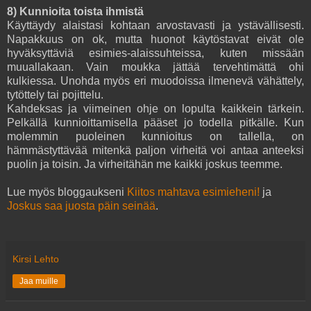
8) Kunnioita toista ihmistä
Käyttäydy alaistasi kohtaan arvostavasti ja ystävällisesti.
Napakkuus on ok, mutta huonot käytöstavat eivät ole
hyväksyttäviä esimies-alaissuhteissa, kuten missään
muuallakaan. Vain moukka jättää tervehtimättä ohi
kulkiessa. Unohda myös eri muodoissa ilmenevä vähättely,
tytöttely tai pojittelu.
Kahdeksas ja viimeinen ohje on lopulta kaikkein tärkein.
Pelkällä kunnioittamisella pääset jo todella pitkälle. Kun
molemmin puoleinen kunnioitus on tallella, on
hämmästyttävää mitenkä paljon virheitä voi antaa anteeksi
puolin ja toisin. Ja virheitähän me kaikki joskus teemme.
Lue myös bloggaukseni
Kiitos mahtava esimieheni!
ja
Joskus saa juosta päin seinää
.
Kirsi Lehto
Jaa muille