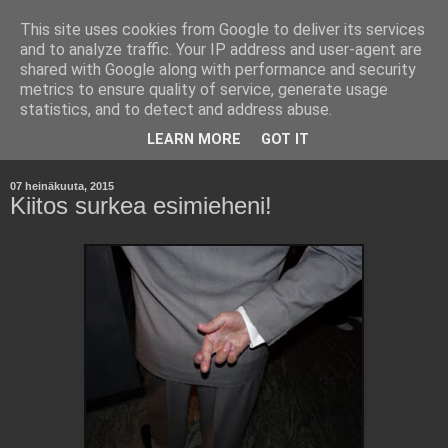
This site uses cookies from Google to deliver its services
Kara Kuumana -
and to analyze traffic. Your IP address and user-agent are
shared with Google along with performance and security
Johtamisen Jyväsiä
metrics to ensure quality of service, generate usage
statistics, and to detect and address abuse.
Havaintoja työelämästä ja yritysmaailmasta.
LEARN MORE
GOT IT
07 heinäkuuta, 2015
Kiitos surkea esimieheni!