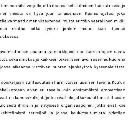
ttäminen sillä varjolla, että itsensä kehittäminen lisää stressiä ja
inen meistä on hyvä juuri tällaisenaan. Kaunis ajatus, joka
ltää varmasti oman viisautensa, mutta erittäin vaarallinen mikäli
missä siintää pitkä työura jonkun muun kuin itsensä
eluksessa.
avalmistuneen pääoma työmarkkinoilla on tuorein opein saatu
utus sekä innokas ja kaikkeen tekemiseen avoin asenne. Nuorena
jossa aikaansa viettävän nuoren ajankäyttöä kyseenalaisteta.
n opiskelijaan suhtaudutaan harmittavan usein eri tavalla. Koulun
iskeluintoaan aivan eri tavalla kuin ensimmäistä ammattiaan
uvat ne kanssakulkijat, jotka eivät ole jatkokouluttaneet itseään
sesti ihmisiin ja erityisesti organisaatioihin, jotka eivät koe
kehittämistä tärkeänä ja joissa kouluttautumista pidetään