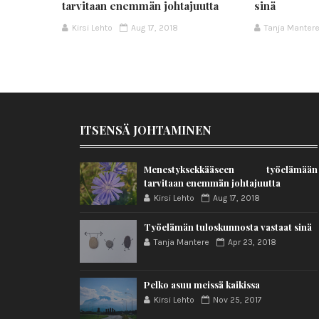
tarvitaan enemmän johtajuutta
sinä
Kirsi Lehto
Aug 17, 2018
Tanja Manter
ITSENSÄ JOHTAMINEN
Menestyksekkääseen työelämään
tarvitaan enemmän johtajuutta
Kirsi Lehto
Aug 17, 2018
Työelämän tuloskunnosta vastaat sinä
Tanja Mantere
Apr 23, 2018
Pelko asuu meissä kaikissa
Kirsi Lehto
Nov 25, 2017