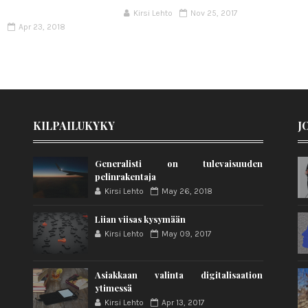
Kirsi Lehto
Nov 25, 2017
e
Apr 23, 2018
KILPAILUKYKY
J
Generalisti on tulevaisuuden
pelinrakentaja
Kirsi Lehto
May 26, 2018
Liian viisas kysymään
Kirsi Lehto
May 09, 2017
Asiakkaan valinta digitalisaation
ytimessä
Kirsi Lehto
Apr 13, 2017