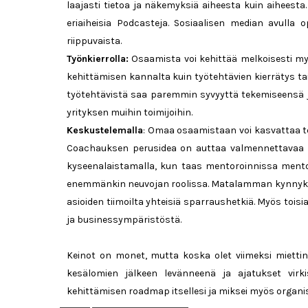
laajasti tietoa ja näkemyksiä aiheesta kuin aiheesta
eriaiheisia Podcasteja. Sosiaalisen median avulla 
riippuvaista.
Työnkierrolla:
Osaamista voi kehittää melkoisesti m
kehittämisen kannalta kuin työtehtävien kierrätys tai
työtehtävistä saa paremmin syvyyttä tekemiseensä 
yrityksen muihin toimijoihin.
Keskustelemalla
: Omaa osaamistaan voi kasvattaa t
Coachauksen perusidea on auttaa valmennettavaa lö
kyseenalaistamalla, kun taas mentoroinnissa mento
enemmänkin neuvojan roolissa. Matalamman kynnyksen
asioiden tiimoilta yhteisiä sparraushetkiä. Myös tois
ja businessympäristöstä.
Keinot on monet, mutta koska olet viimeksi miettin
kesälomien jälkeen levänneenä ja ajatukset virk
kehittämisen roadmap itsellesi ja miksei myös organis