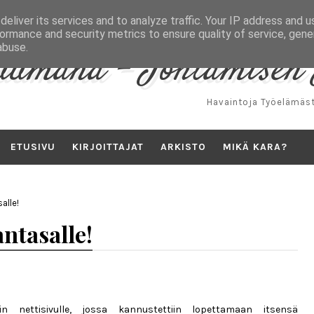
eliver its services and to analyze traffic. Your IP address and 
ormance and security metrics to ensure quality of service, gen
abuse.
uumana - Johtamisen 
Havaintoja Työelämäst
ETUSIVU
KIRJOITTAJAT
ARKISTO
MIKÄ KARA?
alle!
ntasalle!
in nettisivulle, jossa kannustettiin lopettamaan itsensä