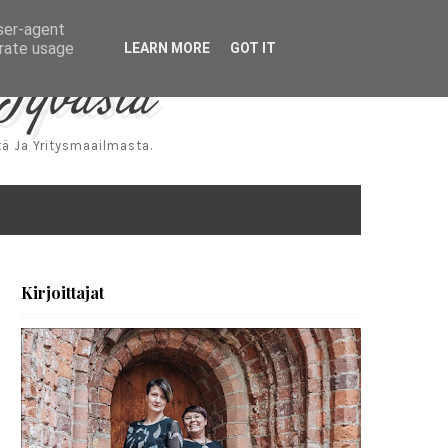
user-agent
erate usage
LEARN MORE
GOT IT
Jyväsiä
ä Ja Yritysmaailmasta.
Kirjoittajat