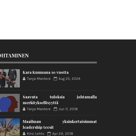
OHTAMINEN
Kara Kuumana 10 vuotta
Tanja Mantere
Aug 25, 2024
Saavuta tuloksia johtamalla
merkityksellisyyttä
Tanja Mantere
Jun 11, 2018
Maailman yksinkertaisimmat
leadership teesit
Kirsi Lehto
Apr 29, 2018