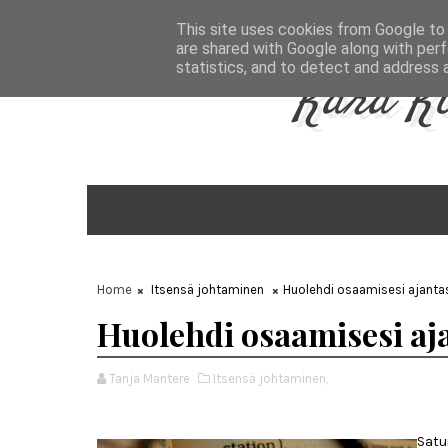
Aug 8, 2026
This site uses cookies from Google to d
are shared with Google along with perf
statistics, and to detect and address 
Kara K
Home
Itsensä johtaminen
Huolehdi osaamisesi ajantas
Huolehdi osaamisesi aja
Tanja Mantere
Itsensä johtaminen,
Satu