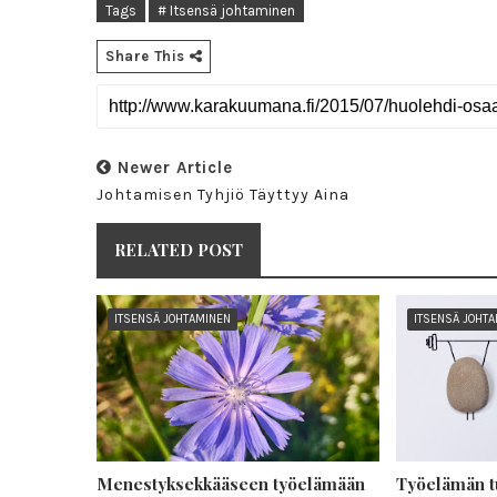
Tags
# Itsensä johtaminen
Share This
Newer Article
Johtamisen Tyhjiö Täyttyy Aina
RELATED POST
ITSENSÄ JOHTAMINEN
ITSENSÄ JOHT
Menestyksekkääseen työelämään
Työelämän t