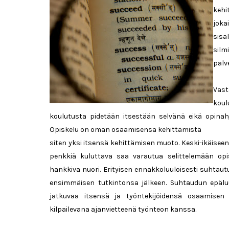
kehi
joka
sisä
sil
palv
Vast
koul
koulutusta pidetään itsestään selvänä eikä opinah
Opiskelu on oman osaamisensa kehittämistä
siten yksi itsensä kehittämisen muoto. Keski-ikäisee
penkkiä kuluttava saa varautua selittelemään op
hankkiva nuori. Erityisen ennakkoluuloisesti suhtaut
ensimmäisen tutkintonsa jälkeen. Suhtaudun epäluuloi
jatkuvaa itsensä ja työntekijöidensä osaamisen 
kilpailevana ajanvietteenä työnteon kanssa.