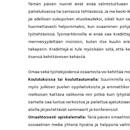
Tämän päivän nuoret eivät enää valmistuttuaan o
palveluksessa tai samassa tehtävässä. Ja me keski-ik
jäi edellisen sukupolven etuoikeudeksi, sikäli kuin 
huomattavasti helpommaksi, kun osaaminen pohjaut
työtehtävissä. Työmarkkinoilla ei enää saa krediitt
menneisyydeltään insinööri, kuten itse kuulin e
takaperin. Krediittejä ei tule myöskään siitä, että
itsensä kehittämisen kehästä.
Omaa sekä työtekijöidensä osaamista voi kehittää mon
Koulutuksissa tai kouluttautumalla:
Suurimmilla org
myös julkisen puolen oppilaitoksista ja ammattikork
melkoisen kattava valikoima niin pitkiä kuin lyhyitä
samalla saa luotua verkostoa ja peilattua ajatuksiaa
aloilla järjestettävät seminaarit ja konferenssit.
Omaehtoisesti opiskelemalla:
Tänä päivän omaehtoise
sosiaalinen media yhtenä hyvänä ja helppona vaihtoeh