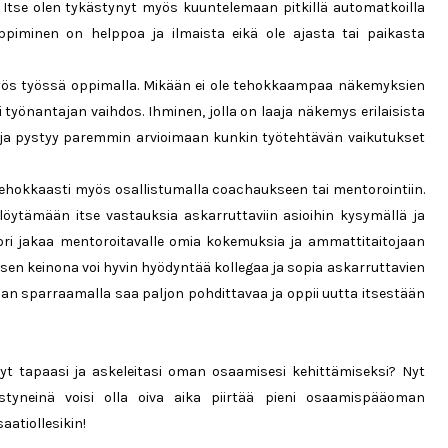
. Itse olen tykästynyt myös kuuntelemaan pitkillä automatkoilla
oppiminen on helppoa ja ilmaista eikä ole ajasta tai paikasta
yös työssä oppimalla. Mikään ei ole tehokkaampaa näkemyksien
 työnantajan vaihdos. Ihminen, jolla on laaja näkemys erilaisista
ja pystyy paremmin arvioimaan kunkin työtehtävän vaikutukset
ehokkaasti myös osallistumalla coachaukseen tai mentorointiin.
ytämään itse vastauksia askarruttaviin asioihin kysymällä ja
ri jakaa mentoroitavalle omia kokemuksia ja ammattitaitojaan
 keinona voi hyvin hyödyntää kollegaa ja sopia askarruttavien
iaan sparraamalla saa paljon pohdittavaa ja oppii uutta itsestään
yt tapaasi ja askeleitasi oman osaamisesi kehittämiseksi? Nyt
istyneinä voisi olla oiva aika piirtää pieni osaamispääoman
aatiollesikin!