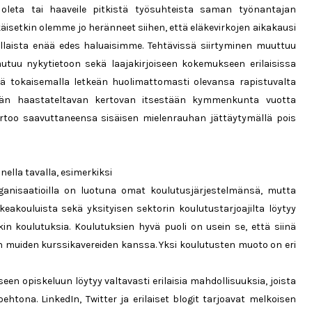
leta tai haaveile pitkistä työsuhteista saman työnantajan
äisetkin olemme jo heränneet siihen, että eläkevirkojen aikakausi
sellaista enää edes haluaisimme. Tehtävissä siirtyminen muuttuu
uu nykytietoon sekä laajakirjoiseen kokemukseen erilaisissa
ejä tokaisemalla letkeän huolimattomasti olevansa rapistuvalta
rään haastateltavan kertovan itsestään kymmenkunta vuotta
 kertoo saavuttaneensa sisäisen mielenrauhan jättäytymällä pois
ella tavalla, esimerkiksi
anisaatioilla on luotuna omat koulutusjärjestelmänsä, mutta
eakouluista sekä yksityisen sektorin koulutustarjoajilta löytyy
kin koulutuksia. Koulutuksien hyvä puoli on usein se, että siinä
n muiden kurssikavereiden kanssa. Yksi koulutusten muoto on eri
en opiskeluun löytyy valtavasti erilaisia mahdollisuuksia, joista
tona. LinkedIn, Twitter ja erilaiset blogit tarjoavat melkoisen