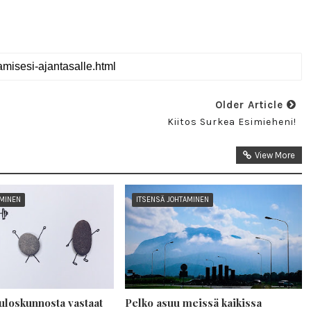
Older Article
Kiitos Surkea Esimieheni!
View More
AMINEN
ITSENSÄ JOHTAMINEN
uloskunnosta vastaat
Pelko asuu meissä kaikissa