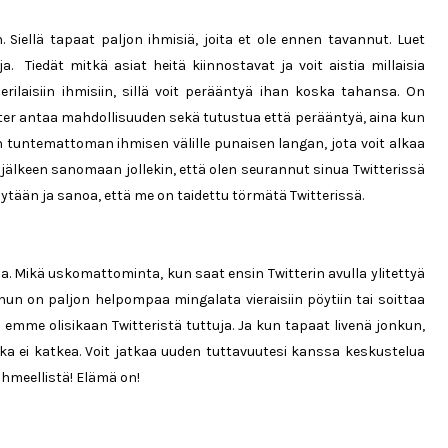
Siellä tapaat paljon ihmisiä, joita et ole ennen tavannut. Luet
ja. Tiedät mitkä asiat heitä kiinnostavat ja voit aistia millaisia
ilaisiin ihmisiin, sillä voit perääntyä ihan koska tahansa. On
itter antaa mahdollisuuden sekä tutustua että perääntyä, aina kun
sin tuntemattoman ihmisen välille punaisen langan, jota voit alkaa
 jälkeen sanomaan jollekin, että olen seurannut sinua Twitterissä
öytään ja sanoa, että me on taidettu törmätä Twitterissä.
aa. Mikä uskomattominta, kun saat ensin Twitterin avulla ylitettyä
n on paljon helpompaa mingalata vieraisiin pöytiin tai soittaa
emme olisikaan Twitteristä tuttuja. Ja kun tapaat livenä jonkun,
ka ei katkea. Voit jatkaa uuden tuttavuutesi kanssa keskustelua
 ihmeellistä! Elämä on!