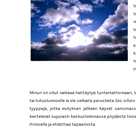
t
t
m
t
h
e
k
h
i
Minun on ollut vaikeaa heittäytyä tuntemattomaan, l
tai tutustumiselle ei ole selkeitä perusteita. Siis sillo
tyyppejä, jotka esityksen jälkeen käyvät sanomassa e
kiertelevät sujuvasti keskustelemassa pöydästä tois
ihmiselle ja ehdottaa tapaamista.