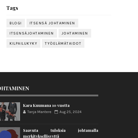
Tags
BLOGI
ITSENSÄ JOHTAMINEN
ITSENSÄJOHTAMINEN
JOHTAMINEN
KILPAILUKYKY
TYÖELÄMÄTAIDOT
OHTAMINEN
Kara Kuumana 10 vuotta
Tanja Mantere
Aug 25, 2024
Saavuta tuloksia johtamalla
merkityksellisyyttä