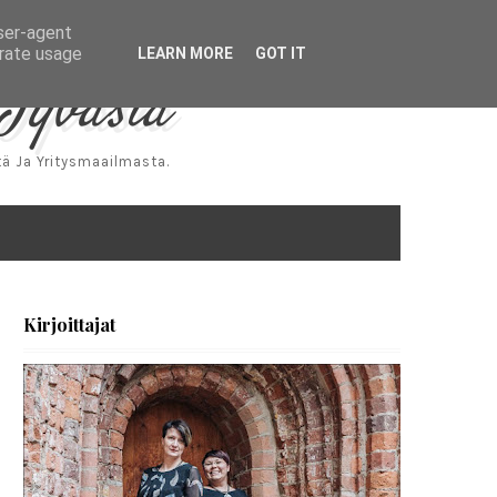
user-agent
erate usage
LEARN MORE
GOT IT
Jyväsiä
ä Ja Yritysmaailmasta.
Kirjoittajat