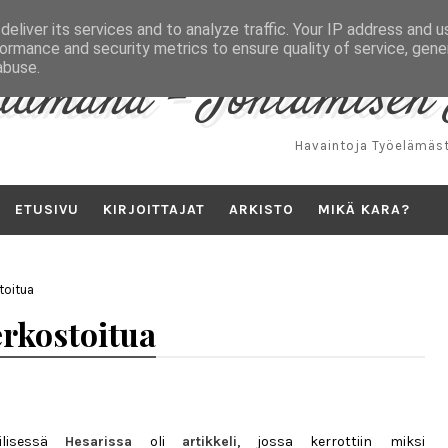
eliver its services and to analyze traffic. Your IP address and 
ormance and security metrics to ensure quality of service, gen
abuse.
uumana - Johtamisen 
Havaintoja Työelämäst
ETUSIVU
KIRJOITTAJAT
ARKISTO
MIKÄ KARA?
toitua
erkostoitua
ilisessä
Hesarissa
oli
artikkeli
, jossa kerrottiin miksi