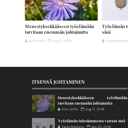
Menestyksekkääseen työelämään
Työelämän t
tarvitaan enemmän johtajuutta
sinä
Kirsi Lehto
Aug 17, 2018
Tanja Manter
ITSENSÄ JOHTAMINEN
Menestyksekkääseen työelämään
tarvitaan enemmän johtajuutta
Kirsi Lehto
Aug 17, 2018
Työelämän tuloskunnosta vastaat sinä
Tanja Mantere
Apr 23, 2018