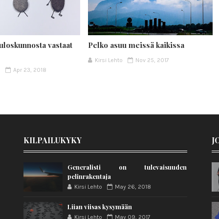
uloskunnosta vastaat
Pelko asuu meissä kaikissa
Kirsi Lehto
Nov 25, 2017
e
Apr 23, 2018
KILPAILUKYKY
J
Generalisti on tulevaisuuden
pelinrakentaja
Kirsi Lehto
May 26, 2018
Liian viisas kysymään
Kirsi Lehto
May 09, 2017