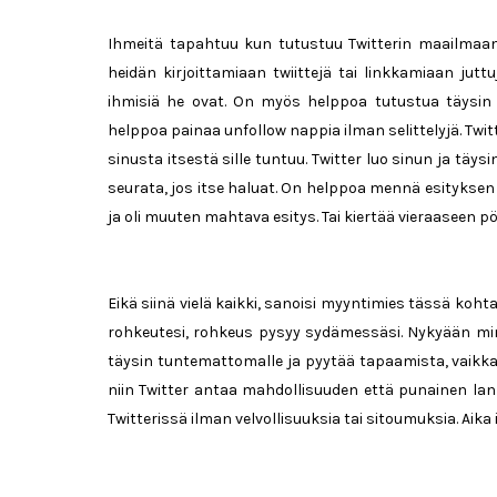
Ihmeitä tapahtuu kun tutustuu Twitterin maailmaan. 
heidän kirjoittamiaan twiittejä tai linkkamiaan juttu
ihmisiä he ovat. On myös helppoa tutustua täysin er
helppoa painaa unfollow nappia ilman selittelyjä. Tw
sinusta itsestä sille tuntuu. Twitter luo sinun ja täy
seurata, jos itse haluat. On helppoa mennä esityksen
ja oli muuten mahtava esitys. Tai kiertää vieraaseen p
Eikä siinä vielä kaikki, sanoisi myyntimies tässä koht
rohkeutesi, rohkeus pysyy sydämessäsi. Nykyään minu
täysin tuntemattomalle ja pyytää tapaamista, vaikka 
niin Twitter antaa mahdollisuuden että punainen lan
Twitterissä ilman velvollisuuksia tai sitoumuksia. Aika