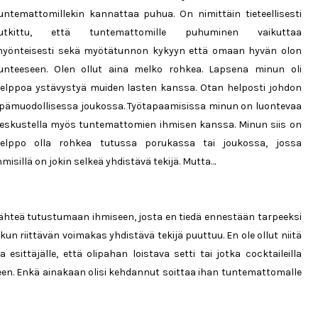
untemattomillekin kannattaa puhua. On nimittäin tieteellisesti
utkittu, että tuntemattomille puhuminen vaikuttaa
yönteisesti sekä myötätunnon kykyyn että omaan hyvän olon
unteeseen. Olen ollut aina melko rohkea. Lapsena minun oli
elppoa ystävystyä muiden lasten kanssa. Otan helposti johdon
pämuodollisessa joukossa. Työtapaamisissa minun on luontevaa
eskustella myös tuntemattomien ihmisen kanssa. Minun siis on
elppo olla rohkea tutussa porukassa tai joukossa, jossa
hmisillä on jokin selkeä yhdistävä tekijä. Mutta…
ähteä tutustumaan ihmiseen, josta en tiedä ennestään tarpeeksi
in kun riittävän voimakas yhdistävä tekijä puuttuu. En ole ollut niitä
sittäjälle, että olipahan loistava setti tai jotka cocktaileilla
een. Enkä ainakaan olisi kehdannut soittaa ihan tuntemattomalle