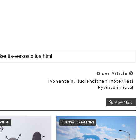
Older Article
Työnantaja, Huolehdithan Työtekijäsi
Hyvinvoinnista!
View More
AMINEN
ITSENSÄ JOHTAMINEN