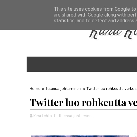
Aug 6, 2026
This site uses cookies from Google to d
are shared with Google along with perf
statistics, and to detect and address 
Kara K
Home
Itsensä johtaminen
Twitter luo rohkeutta verkos
Twitter luo rohkeutta v
Kirsi Lehto
Itsensä johtaminen,
E