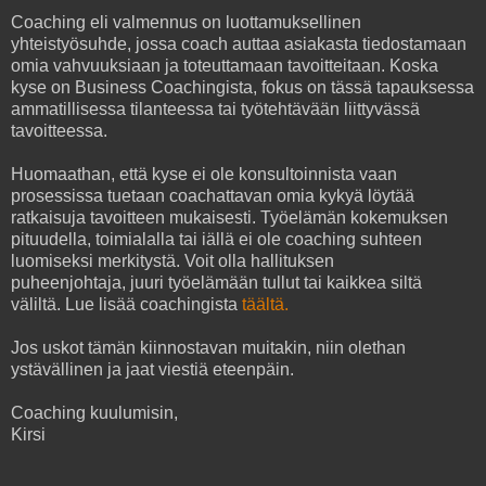
Coaching eli valmennus on luottamuksellinen
yhteistyösuhde, jossa coach auttaa asiakasta tiedostamaan
omia vahvuuksiaan ja toteuttamaan tavoitteitaan. Koska
kyse on Business Coachingista, fokus on tässä tapauksessa
ammatillisessa tilanteessa tai työtehtävään liittyvässä
tavoitteessa.
Huomaathan, että kyse ei ole konsultoinnista vaan
prosessissa tuetaan coachattavan omia kykyä löytää
ratkaisuja tavoitteen mukaisesti. Työelämän kokemuksen
pituudella, toimialalla tai iällä ei ole coaching suhteen
luomiseksi merkitystä. Voit olla hallituksen
puheenjohtaja, juuri työelämään tullut tai kaikkea siltä
väliltä. Lue lisää coachingista
täältä.
Jos uskot tämän kiinnostavan muitakin, niin olethan
ystävällinen ja jaat viestiä eteenpäin.
Coaching kuulumisin,
Kirsi