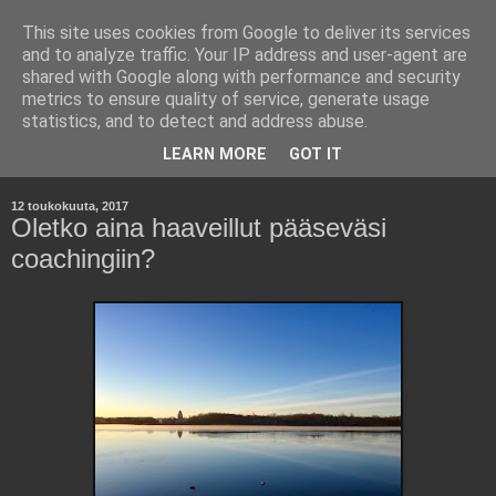
This site uses cookies from Google to deliver its services
Kara Kuumana -
and to analyze traffic. Your IP address and user-agent are
shared with Google along with performance and security
Johtamisen Jyväsiä
metrics to ensure quality of service, generate usage
statistics, and to detect and address abuse.
Havaintoja työelämästä ja yritysmaailmasta.
LEARN MORE
GOT IT
12 toukokuuta, 2017
Oletko aina haaveillut pääseväsi
coachingiin?