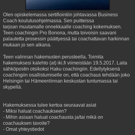
Olen opiskelemassa sertifiointiin johtavassa Business
Coach koulutusohjelmassa. Sen puitteissa
tarjoan muutamalle onnekkaalle coaching kokemuksen.
Teen coachingin Pro Bonona, mutta toivoisin saavani
palautetta prosessin päättyessä tai coachattavan harkinnan
mukaan jo sen aikana.
Teen valinnan hakemusten perusteella. Toimita
hakemuksesi kalehto (at) iki.fi viimeistään 19.5.2017. Laita
sähköpostin otsikoksi Haku coachingiin. Edellytyksenä
coachingiin osallistumiselle on, että coachaus tehdään joko
Helsingin tai Hämeenlinnan keskustan tuntumassa tai
skypellä.
Hakemuksessa tulee kertoa seuraavat asiat
- Miksi haluat coachaukseen?
- Mihin asiaan haluat coachausta ja/tai mikä on
coachauksen tavoite?
- Omat yhteystiedot