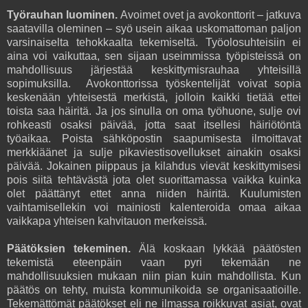
Työrauhan luominen.
Avoimet ovet ja avokonttorit – jatkuva
saatavilla oleminen – syö usein aikaa uskomattoman paljon
varsinaiselta tehokkaalta tekemiseltä. Työolosuhteisiin ei
aina voi vaikuttaa, sen sijaan useimmissa työpisteissä on
mahdollisuus järjestää keskittymisrauhaa yhteisillä
sopimuksilla. Avokonttorissa työskentelijät voivat sopia
keskenään yhteisestä merkistä, jolloin kaikki tietää ettei
toista saa häiritä. Ja jos sinulla on oma työhuone, sulje ovi
rohkeasti osaksi päivää, jotta saat itsellesi häiriötöntä
työaikaa. Poista sähköpostin saapumisesta ilmoittavat
merkkiäänet ja sulje pikaviestisovellukset ainakin osaksi
päivää. Jokainen piippaus ja kilahdus vievät keskittymisesi
pois siitä tehtävästä jota olet suorittamassa vaikka kuinka
olet päättänyt ettet anna niiden häiritä. Kuulumisten
vaihtamisellekin voi mainiosti kalenteroida omaa aikaa
vaikkapa yhteisen kahvitauon merkeissä.
Päätöksien tekeminen.
Älä koskaan lykkää päätösten
tekemistä eteenpäin vaan pyri tekemään ne
mahdollisuuksien mukaan niin pian kuin mahdollista. Kun
päätös on tehty, muista kommunikoida se organisaatioille.
Tekemättömät päätökset eli ne ilmassa roikkuvat asiat, ovat