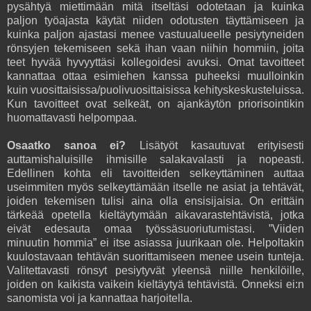
pysähtyä miettimään mitä itseltäsi odotetaan ja kuinka
paljon työajasta käytät niiden odotusten täyttämiseen ja
kuinka paljon ajastasi menee vastuualueelle pesiytyneiden
rönsyjen tekemiseen sekä ihan vaan niihin hommiin, joita
teet hyvää hyvyyttäsi kollegoidesi avuksi. Omat tavoitteet
kannattaa ottaa esimiehen kanssa puheeksi muulloinkin
kuin vuosittaisissa/puolivuosittaisissa kehityskeskusteluissa.
Kun tavoitteet ovat selkeät, on ajankäytön priorisointikin
huomattavasti helpompaa.
Osaatko sanoa ei?
Lisätyöt kasautuvat erityisesti
auttamishaluisille ihmisille salakavalasti ja nopeasti.
Edellinen kohta eli tavoitteiden selkeyttäminen auttaa
useimmiten myös selkeyttämään itselle ne asiat ja tehtävät,
joiden tekemisen tulisi aina olla ensisijaisia. On erittäin
tärkeää opetella kieltäytymään aikavarastehtävistä, jotka
eivät edesauta omaa työssäsuoriutumistasi. ”Viiden
minuutin hommia” ei itse asiassa juurikaan ole. Helpoltakin
kuulostavaan tehtävän suorittamiseen menee usein tunteja.
Valitettavasti rönsyt pesiytyvät yleensä niille henkilöille,
joiden on kaikista vaikein kieltäytyä tehtävistä. Onneksi ei:n
sanomista voi ja kannattaa harjoitella.