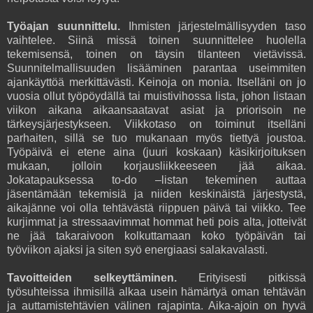
Työajan suunnittelu.
Ihmisten järjestelmällisyyden taso
vaihtelee. Siinä missä toinen suunnittelee huolella
tekemisensä, toinen on täysin tilanteen vietävissä.
Suunnitelmallisuuden lisääminen parantaa useimmiten
ajankäyttöä merkittävästi. Keinoja on monia. Itselläni on jo
vuosia ollut työpöydällä tai muistivihossa lista, johon listaan
viikon aikana aikaansaatavat asiat ja priorisoin ne
tärkeysjärjestykseen. Viikkotaso on toiminut itselläni
parhaiten, sillä se tuo mukanaan myös tiettyä joustoa.
Työpäivä ei etene aina (juuri koskaan) käsikirjoituksen
mukaan, jolloin korjausliikkeeseen jää aikaa.
Jokatapauksessa to-do –listan tekeminen auttaa
jäsentämään tekemisiä ja niiden keskinäistä järjestystä,
aikajänne voi olla tehtävästä riippuen päivä tai viikko. Tee
kurjimmat ja stressaavimmat hommat heti pois alta, jotteivät
ne jää takaraivoon kolkuttamaan koko työpäivän tai
työviikon ajaksi ja siten syö energiaasi salakavalasti.
Tavoitteiden selkeyttäminen.
Erityisesti pitkissä
työsuhteissa ihmisillä alkaa usein hämärtyä oman tehtävän
ja auttamistehtävien välinen rajapinta. Aika-ajoin on hyvä