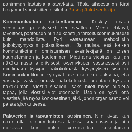
pahimman laatuisia aikavarkaita. Tästä aiheesta on Kirsi
blogannut vuosi sitten otsikolla
Paras päätöksentekijä
.
Kommunikaation selkeyttäminen.
Keskity omaan
viestintääsi ja erityisesti sen sisältöön. Viesti tehtävät,
tavoitteet, päätöksen niin selkeästi ja tarkoituksenmukaisesti
kuin mahdollista. Pyri vastaamaan mahdollisiin
jatkokysymyksiin poissulkevasti. Ja muista, että kaiken
kommunikoinnin onnistumisen avaintekijänä on toisen
kuunteleminen ja kuuleminen. Mieti aina viestiäsi kuulijan
näkökulmasta ja erityisesti kysymykseen vastatessasi pyri
miettimään kysyjän näkökulmasta kysymyksen sisältöä.
Kommunikontiloopit syntyvät usein sen seurauksena, että
vastaaja vastaa omasta näkökulmasta unohtaen kysyjän
näkökulman. Viestin sisällön lisäksi mieti myös huolella
tapaa, jolla viestisi viet eteenpäin. Usein on hyvä, että
viestistä jää myös konkreettinen jälki, johon organisaatio voi
palata ajankuluessa.
Palaverien ja tapaamisten karsiminen.
Niin kivaa, kun
onkin olla tietoinen kaikesta talossa tapahtuvasta ja niin
mukavaa kuin onkin verkostoitua kaikenlaisten