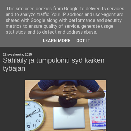
This site uses cookies from Google to deliver its services
Kara Kuumana -
and to analyze traffic. Your IP address and user-agent are
shared with Google along with performance and security
Johtamisen Jyväsiä
metrics to ensure quality of service, generate usage
statistics, and to detect and address abuse.
Havaintoja työelämästä ja yritysmaailmasta.
LEARN MORE
GOT IT
22 syyskuuta, 2015
Sähläily ja tumpulointi syö kaiken
työajan