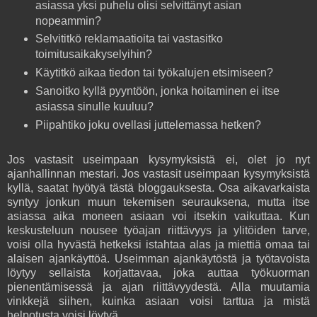
asiassa yksi puhelu olisi selvittänyt asian
nopeammin?
Selvititkö reklamaatioita tai vastasitko
toimitusaikakyselyihin?
Käytitkö aikaa tiedon tai työkalujen etsimiseen?
Sanoitko kyllä pyyntöön, jonka hoitaminen ei itse
asiassa sinulle kuuluu?
Piipahtiko joku ovellasi juttelemassa hetken?
Jos vastasit useimpaan kysymyksistä ei, olet jo nyt
ajanhallinnan mestari. Jos vastasit useimpaan kysymyksistä
kyllä, saatat hyötyä tästä bloggauksesta. Osa aikavarkaista
syntyy jonkun muun tekemisen seurauksena, mutta itse
asiassa aika moneen asiaan voi itsekin vaikuttaa. Kun
keskusteluun nousee työajan riittävyys ja ylitöiden tarve,
voisi olla hyvästä hetkeksi istahtaa alas ja miettiä omaa tai
alaisen ajankäyttöä. Useimman ajankäytöstä ja työtavoista
löytyy sellaista korjattavaa, joka auttaa työkuorman
pienentämisessä ja ajan riittävyydestä. Alla muutamia
vinkkejä siihen, kuinka asiaan voisi tarttua ja mistä
helpotusta voisi löytyä.