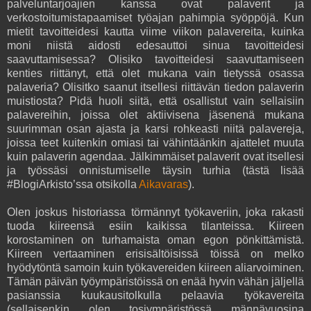
palveluntarjoajien kanssa ovat palaverit ja
verkostoitumistapaamiset työajan pahimpia syöppöjä. Kun
mietit tavoitteidesi kautta viime viikon palavereita, kuinka
moni niistä aidosti edesauttoi sinua tavoitteidesi
saavuttamisessa? Olisiko tavoitteidesi saavuttamiseen
kenties riittänyt, että olet mukana vain tietyssä osassa
palaveria? Olisitko saanut itsellesi riittävän tiedon palaverin
muistiosta? Pidä huoli siitä, että osallistut vain sellaisiin
palavereihin, joissa olet aktiivisena jäsenenä mukana
suurimman osan ajasta ja karsi rohkeasti niitä palavereja,
joissa teet kuitenkin omiasi tai vähintäänkin ajattelet muuta
kuin palaverin agendaa. Jälkimmäiset palaverit ovat itsellesi
ja työssäsi onnistumiselle täysin turhia (tästä lisää
#BlogiArkisto’ssa otsikolla
Aikavaras
).
Olen joskus historiassa törmännyt työkaveriin, joka rakasti
tuoda kiireensä esiin kaikissa tilanteissa. Kiireen
korostaminen on turhamaista oman egon pönkittämistä.
Kiireen vertaaminen erisisältöisissä töissä on melko
hyödytöntä samoin kuin työkavereiden kiireen aliarvoiminen.
Tämän päivän työympäristöissä on enää hyvin vähän jäljellä
pasianssia kuukausitolkulla pelaavia työkavereita
(sellaisenkin olen tosiympäristössä männävuosina