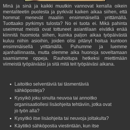
Minä ja sinä ja kaikki muutkin vannovat kerralla oikein
mentaliteetin puolesta ja pyrkivät kaiken aikaa siihen, että
hommat menevät maaliin ensimmäisellä yrittämällä.
Tuottaako pyrkimys tulosta? No ei tuota ei. Mikä pahinta
useimmat meistä ovat tottuneet asiantilaan eivätkä enää
kiinnitä huomiota siihen, kuinka paljon aikaa työpäivästä
kuluu niihin asioihin, joiden olisi pitänyt hoitua kuntoon
ensimmäisellä yrittämällä. Puhumme ja luemme
ajanhallinnasta, mutta olemme aika huonoja soveltamaan
saamiamme oppeja. Rauhoitupa hetkeksi miettimään
viimeistä työpäivääsi ja sitä mitä teit työpäiväsi aikana.
Laitoitko selventäviä tai täsmentäviä
sähköposteja?
Kysyikö joku sinulta neuvoa tai annoitko
organisaatiollesi lisäohjeita tehtäviin, jotka ovat
jo työn alla?
Kysyitkö itse lisäohjeita tai neuvoja joltakulta?
Käytitkö sähköpostia viestintään, kun itse