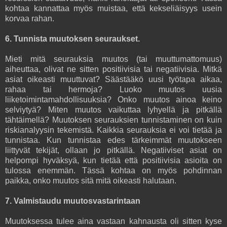
kohtaa kannattaa myös muistaa, että kekseliäisyys usein
korvaa rahan.
6. Tunnista muutoksen seuraukset.
Mieti mitä seurauksia muutos (tai muuttumattomuus)
aiheuttaa, olivat ne sitten positiivisia tai negatiivisia. Mitkä
asiat oikeasti muuttuvat? Säästääkö uusi työtapa aikaa,
rahaa tai hermoja? Luoko muutos uusia
liiketoimintamahdollisuuksia? Onko muutos ainoa keino
selviytyä? Miten muutos vaikuttaa lyhyellä ja pitkällä
tähtäimellä? Muutoksen seurauksien tunnistaminen on kuin
riskianalyysin tekemistä. Kaikkia seurauksia ei voi tietää ja
tunnistaa. Kun tunnistaa edes tärkeimmät muutokseen
liittyvät tekijät, ollaan jo pitkällä. Negatiiviset asiat on
helpompi hyväksyä, kun tietää että positiivisia asioita on
tulossa enemmän. Tässä kohtaa on myös pohdinnan
paikka, onko muutos sitä mitä oikeasti halutaan.
7. Valmistaudu muutosvastarintaan
Muutoksessa tulee aina vastaan kahnausta oli sitten kyse