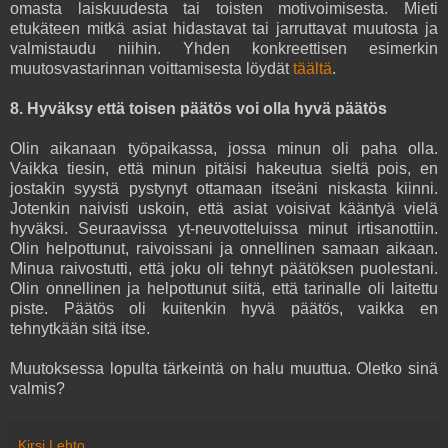
omasta laiskuudesta tai toisten motivoimisesta. Mieti
etukäteen mitkä asiat hidastavat tai jarruttavat muutosta ja
valmistaudu niihin. Yhden konkreettisen esimerkin
muutosvastarinnan voittamisesta löydät
täältä
.
8. Hyväksy että toisen päätös voi olla hyvä päätös
Olin aikanaan työpaikassa, jossa minun oli paha olla.
Vaikka tiesin, että minun pitäisi hakeutua sieltä pois, en
jostakin syystä pystynyt ottamaan itseäni niskasta kiinni.
Jotenkin naivisti uskoin, että asiat voisivat kääntyä vielä
hyväksi. Seuraavissa yt-neuvotteluissa minut irtisanottiin.
Olin helpottunut, raivoissani ja onnellinen samaan aikaan.
Minua raivostutti, että joku oli tehnyt päätöksen puolestani.
Olin onnellinen ja helpottunut siitä, että tarinalle oli laitettu
piste. Päätös oli kuitenkin hyvä päätös, vaikka en
tehnytkään sitä itse.
Muutoksessa lopulta tärkeintä on halu muuttua. Oletko sinä
valmis?
Kirsi Lehto