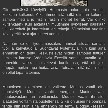
Olin metsässä kävelyllä. Huomasin polun, jota en ollut
koskaan kulkenut. Aika ihmeellistä, sillä olinhan kolunnut
samoja metsiä jo ristiin rastiin monet kerrat. Vai olinko
kuitenkaan? Kun aikanaan muutimme nykyiseen paikkaan
tuli kierreltyä ja kaarreltua eri reittejä. Viimeisinä vuosina
kävelyreitit ovat ajautuneet uomiinsa.
Näinhän se on työelämässäkin. Ihmiset istuvat samalla
tuolilla kahvitauolla. Suorittavat työtehtäviä niin kuin aina
ennenkin on tehty. Keskustelevat niiden samojen tuttujen
ihmisten kanssa. Vääntävät Exceliä samalla tavalla kuin
ennenkin, vaikka muistelevat kuulleensa, että oli joku
näppärämpikin tapa hoitaa asia. Toteavat, että näin meillä
on ollut tapana toimia.
Muutoksen tekeminen on vaikeaa. Muutos vaatii aina
pinnistelyä. Muutos vaatii energiaa. Muutos vaati
muutosvastarinnan voittamista. Muutos vaatii ihmisten
ajatusten voittamista puolellensa. Siksi on usein helpompaa
tehdä niin kuin aina ennenkin on tehty. Bloggauksessani