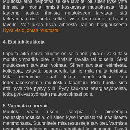
Muutosta aina helpottaa selkeä tavoite, oli sitten kyse yhtä
ihmistä tai monia ihmisiä koskevasta muutoksesta. Mitä
laajempi joukko ihmisiä muutokseen tarvitaan, sitä
tärkeämpää on luoda selkeä visio tai määritellä haluttu
tavoite. Voit lukea lisää aiheesta Tanjan bloggauksesta
Hyvä visio johtaa muutosta
.
4. Etsi tukijoukkoja
Lopulta aika harva muutos on sellainen, joka ei vaikuttaisi
muihin ympärillä oleviin ihmisiin tavalla tai toisella. Siksi
muutokseen tarvitaan voimaa. Siihen tarvitaan esimiestä,
kollegoja, ystäviä, sponsoreita tai lie mitä muita tukijoita.
Mitä enemmän saat tukea muutoksellesi, sitä
todennäköisemmin muutoskin tapahtuu. Pidä huolta siitä
että hyvä vire pysyy yllä. Pysy kaukana energiasyöpöistä,
jotka pyrkivät syömään muutosvoimasi pois.
5. Varmista resurssit
Muutos vaatii usein isompia ja pienempiä
resurssipanostuksia, oli sitten kyse ihmisistä tai maallisesta
mammonasta. Suunnittele mitä resursseja tarvitset. Varmista
resurssien saatavuus, hanki rahoittajat tai sponsorit. Tässä