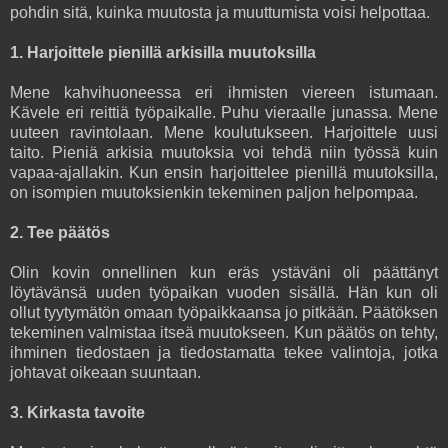
pohdin sitä, kuinka muutosta ja muuttumista voisi helpottaa.
1. Harjoittele pienillä arkisilla muutoksilla
Mene kahvihuoneessa eri ihmisten viereen istumaan.
Kävele eri reittiä työpaikalle. Puhu vieraalle junassa. Mene
uuteen ravintolaan. Mene koulutukseen. Harjoittele uusi
taito. Pieniä arkisia muutoksia voi tehdä niin työssä kuin
vapaa-ajallakin. Kun ensin harjoittelee pienillä muutoksilla,
on isompien muutoksienkin tekeminen paljon helpompaa.
2. Tee päätös
Olin kovin onnellinen kun eräs ystäväni oli päättänyt
löytävänsä uuden työpaikan vuoden sisällä. Hän kun oli
ollut tyytymätön omaan työpaikkaansa jo pitkään. Päätöksen
tekeminen valmistaa itseä muutokseen. Kun päätös on tehty,
ihminen tiedostaen ja tiedostamatta tekee valintoja, jotka
johtavat oikeaan suuntaan.
3. Kirkasta tavoite