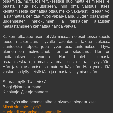
osaamista, mutta jos yrityksestäsi huolimatta esimiehesi ei
päästä sinua koulutukseen, niin oma vastuusi itsesi
kehittämisestä kannattaa ottaa melko vakavasti. Itseään voi
ja kannattaa kehittää myös vapaa-ajalla. Uuden osaamisen,
uudenlaisten näkökulmien ja raikkaiden ajatusten
metsästämiseen kannattaa nähdä vaivaa.
Kaiken ratkaisee asenne! Älä missään olosuhteissa suostu
luuserin asemaan. Hyvällä asenteella taklaa tiukassa
tilanteessa helposti jopa hyvän asiantuntemuksen. Hyvä
alainen on motivoitunut. Hän on sitoutunut. Hän on
luottamuksen arvoinen. Hän huolehtii omasta
osaamisestaan ja omasta ammatillisesta kilpailukyvystään.
Hän jakaa osaamisensa muiden käyttöön. Hän ymmärtää
vastuunsa työyhteisöstään ja omasta viihtymisestään.
Seuraa myös Twitterissä
Blogi @karakuumana
Kirjoittaja @tanjamantere
Lue myös aikaisemmat aihetta sivuavat bloggaukset
Missä sinä olet hyvä?
Huolehdi osaamisesi ajantasalle