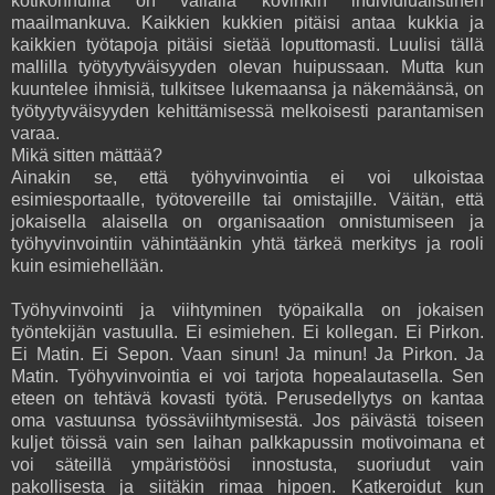
kotikonnuilla on vallalla kovinkin individiualistinen
maailmankuva. Kaikkien kukkien pitäisi antaa kukkia ja
kaikkien työtapoja pitäisi sietää loputtomasti. Luulisi tällä
mallilla työtyytyväisyyden olevan huipussaan. Mutta kun
kuuntelee ihmisiä, tulkitsee lukemaansa ja näkemäänsä, on
työtyytyväisyyden kehittämisessä melkoisesti parantamisen
varaa.
Mikä sitten mättää?
Ainakin se, että työhyvinvointia ei voi ulkoistaa
esimiesportaalle, työtovereille tai omistajille. Väitän, että
jokaisella alaisella on organisaation onnistumiseen ja
työhyvinvointiin vähintäänkin yhtä tärkeä merkitys ja rooli
kuin esimiehellään.
Työhyvinvointi ja viihtyminen työpaikalla on jokaisen
työntekijän vastuulla. Ei esimiehen. Ei kollegan. Ei Pirkon.
Ei Matin. Ei Sepon. Vaan sinun! Ja minun! Ja Pirkon. Ja
Matin. Työhyvinvointia ei voi tarjota hopealautasella. Sen
eteen on tehtävä kovasti työtä. Perusedellytys on kantaa
oma vastuunsa työssäviihtymisestä. Jos päivästä toiseen
kuljet töissä vain sen laihan palkkapussin motivoimana et
voi säteillä ympäristöösi innostusta, suoriudut vain
pakollisesta ja siitäkin rimaa hipoen. Katkeroidut kun