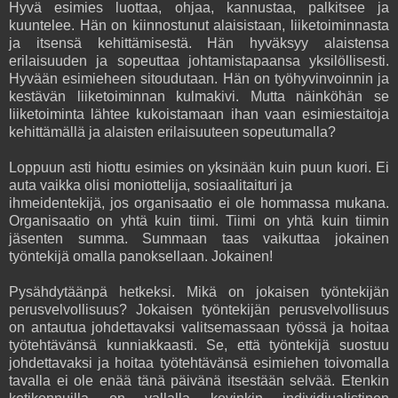
Hyvä esimies luottaa, ohjaa, kannustaa, palkitsee ja
kuuntelee. Hän on kiinnostunut alaisistaan, liiketoiminnasta
ja itsensä kehittämisestä. Hän hyväksyy alaistensa
erilaisuuden ja sopeuttaa johtamistapaansa yksilöllisesti.
Hyvään esimieheen sitoudutaan. Hän on työhyvinvoinnin ja
kestävän liiketoiminnan kulmakivi. Mutta näinköhän se
liiketoiminta lähtee kukoistamaan ihan vaan esimiestaitoja
kehittämällä ja alaisten erilaisuuteen sopeutumalla?
Loppuun asti hiottu esimies on yksinään kuin puun kuori. Ei
auta vaikka olisi moniottelija, sosiaalitaituri ja
ihmeidentekijä, jos organisaatio ei ole hommassa mukana.
Organisaatio on yhtä kuin tiimi. Tiimi on yhtä kuin tiimin
jäsenten summa. Summaan taas vaikuttaa jokainen
työntekijä omalla panoksellaan. Jokainen!
Pysähdytäänpä hetkeksi. Mikä on jokaisen työntekijän
perusvelvollisuus? Jokaisen työntekijän perusvelvollisuus
on antautua johdettavaksi valitsemassaan työssä ja hoitaa
työtehtävänsä kunniakkaasti. Se, että työntekijä suostuu
johdettavaksi ja hoitaa työtehtävänsä esimiehen toivomalla
tavalla ei ole enää tänä päivänä itsestään selvää. Etenkin