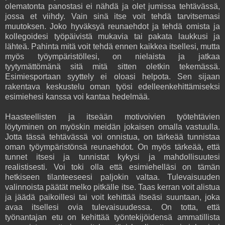
olematonta panostasi ei nähdä ja olet jumissa tehtävässä,
jossa et viihdy. Vain sinä itse voit tehdä tarvitsemasi
muutoksen. Joko hyväksyä reunaehdot ja tehdä omista ja
kollegoidesi työpäivistä mukavia tai pakata laukkusi ja
lähteä. Pahinta mitä voit tehdä ennen kaikkea itsellesi, mutta
myös työympäristöllesi, on nielaista ja jatkaa
tyytymättömänä sitä mitä sitten oletkin tekemässä.
Esimiesportaan syyttely ei oloasi helpota. Sen sijaan
rakentava keskustelu oman työsi edelleenkehittämiseksi
esimiehesi kanssa voi kantaa hedelmää.
Haasteellisten ja itseään motivoivien työtehtävien
löytyminen on myöskin meidän jokaisen omalla vastuulla.
Jotta tässä tehtävässä voi onnistua, on tärkeää tunnistaa
oman työympäristönsä reunaehdot. On myös tärkeää, että
tunnet itsesi ja tunnistat kykysi ja mahdollisuutesi
realistisesti. Voi toki olla että esimiehelläsi on tämän
hetkiseen tilanteeseesi paljokin valtaa. Tulevaisuuden
valinnoista päätät melko pitkälle itse. Taas kerran voit alistua
ja jäädä paikoillesi tai voit kehittää itseäsi suuntaan, joka
avaa itsellesi ovia tulevaisuudessa. On totta, että
työnantajan etu on kehittää työntekijöidensä ammatillista